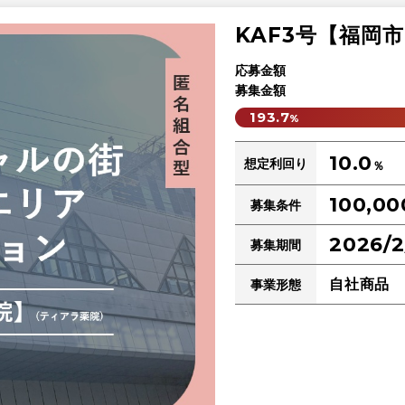
KAF3号【福岡
応募金額
募集金額
193.7
%
10.0
想定利回り
％
100,00
募集条件
2026/2
募集期間
自社商品
事業形態