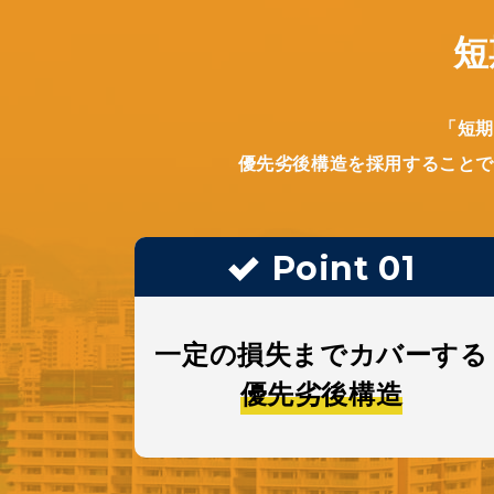
短
「短期
優先劣後構造を採用することで
Point 01
Point 01
一定の損失まで
現預金を不動産に置き換え
カバーする
相続税負担を圧縮
優先劣後構造