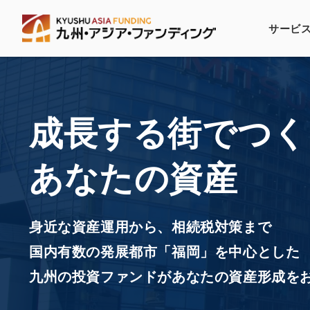
サービ
九州・アジア・
サービスの仕組
成長する街で
つく
あなたの資産
身近な資産運用から、相続税対策まで
国内有数の発展都市「福岡」を
中心とした
九州の投資ファンドが
あなたの資産形成を