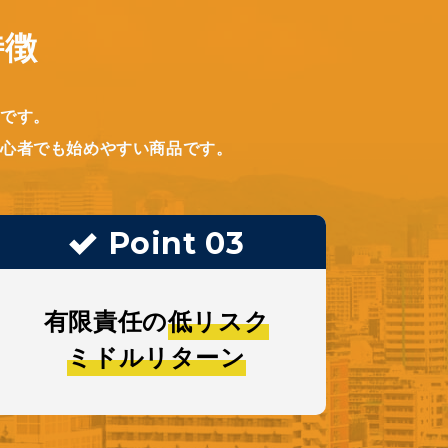
特徴
グです。
初心者でも始めやすい商品です。
Point 03
Point 03
暦年課税による
有限責任の
低リスク
生前贈与に適した
ミドルリターン
1口10万円の出資単位