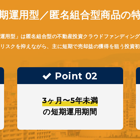
期運用型／
匿名組合型商品の
運用型」は匿名組合型の不動産投資クラウドファンディン
リスクを抑えながら、主に短期で売却益の獲得を狙う投資
Point 02
Point 02
通常の不動産投資よりも
3ヶ月〜5年未満
厳選された対象不動産
の短期運用期間