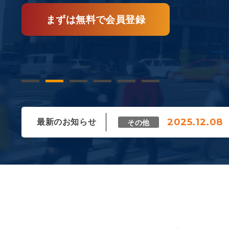
まずは無料で会員登録
1
2
3
4
5
6
2025.12.08
その他
2026.02.18
ニュース
2025.12.09
ニュース
2025.12.08
最新のお知らせ
その他
2026.02.18
ニュース
2025.12.09
ニュース
2025.12.08
その他