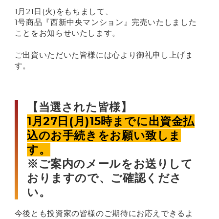
1月21日(火)をもちまして、
1号商品『西新中央マンション』完売いたしました
ご利用ガイド
ことをお知らせいたします。
ご出資いただいた皆様には心より御礼申し上げま
よくあるご質問
す。
お知らせ
【当選された皆様】
1月27日(月)15時までに出資金払
込のお手続きをお願い致しま
運営会社
す。
業務管理者名簿
※ご案内のメールをお送りして
おりますので、ご確認くださ
サイト利用規約
い。
推奨環境
今後とも投資家の皆様のご期待にお応えできるよ