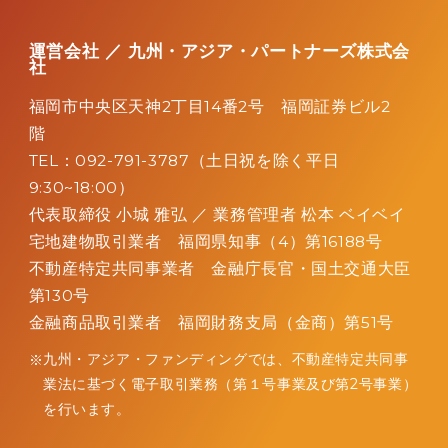
運営会社 ／ 九州・アジア・パートナーズ株式会
社
福岡市中央区天神2丁目14番2号 福岡証券ビル2
階
TEL：092-791-3787（土日祝を除く平日
9:30~18:00）
代表取締役 小城 雅弘 ／
業務管理者 松本 ベイベイ
宅地建物取引業者 福岡県知事（4）第16188号
不動産特定共同事業者 金融庁長官・国土交通大臣
第130号
金融商品取引業者 福岡財務支局（金商）第51号
九州・アジア・ファンディングでは、不動産特定共同事
業法に
基づく電子取引業務（第１号事業及び第2号事業）
を行います。