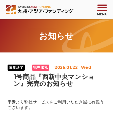
お知らせ
会員登録
ログイン
お問い合わせ
2025.01.22
Wed
募集終了
完売御礼
サービス紹介
1号商品『西新中央マンショ
ン』完売のお知らせ
商品一覧
平素より弊社サービスをご利用いただき誠に有難う
KAFコミック
ございます。