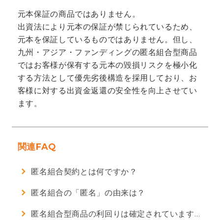
元本保証の商品ではありません。
ご利用ガイド
出資法により元本の保証が禁じられているため、
元本を保証しているものではありません。但し、
九州・アジア・ファンディングの匿名組合型商品
よくあるご質問
ではお客様が保有する元本の毀損リスクを極小化
する方法として優先劣後構造を採用しており、お
客様に対する出資金返還の安全性を向上させてい
お知らせ
ます。
運営会社
関連FAQ
業務管理者名簿
匿名組合契約とは何ですか？
サイト利用規約
匿名組合の「匿名」の由来は？
推奨環境
匿名組合型商品の利回りは確定されていますか？