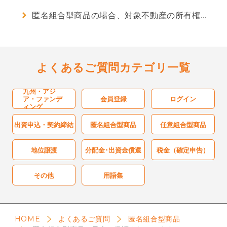
匿名組合型商品の場合、対象不動産の所有権や賃借権を取得しますか？
クーリングオフ制度
個人情報保護方針
よくあるご質問カテゴリ一覧
勧誘方針
九州・アジ
ア・ファンデ
会員登録
ログイン
電子情報処理組織の管理に係る基本方針
ィング
出資申込・契約締結
匿名組合型商品
任意組合型商品
反社会的勢力に対する基本方針
地位譲渡
分配金･出資金償還
税金（確定申告）
システムリスク管理に係る基本方針
その他
用語集
手数料及びリスク
お客様本位の業務運営に関する方針
HOME
よくあるご質問
匿名組合型商品