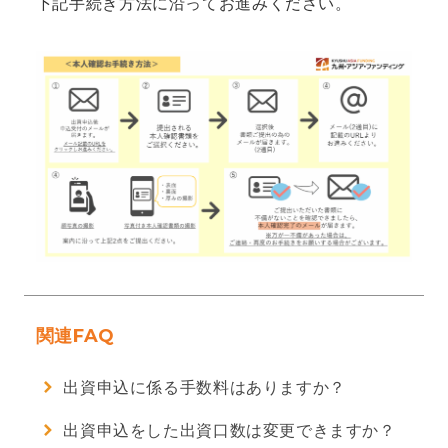
下記手続き方法に沿ってお進みください。
ご利用ガイド
よくあるご質問
お知らせ
運営会社
業務管理者名簿
関連FAQ
サイト利用規約
出資申込に係る手数料はありますか？
出資申込をした出資口数は変更できますか？
推奨環境