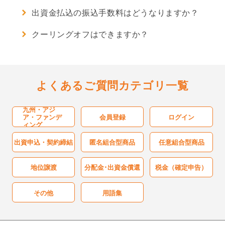
出資金払込の振込手数料はどうなりますか？
クーリングオフ制度
クーリングオフはできますか？
個人情報保護方針
勧誘方針
よくあるご質問カテゴリ一覧
電子情報処理組織の管理に係る基本方針
九州・アジ
ア・ファンデ
会員登録
ログイン
ィング
反社会的勢力に対する基本方針
出資申込・契約締結
匿名組合型商品
任意組合型商品
システムリスク管理に係る基本方針
地位譲渡
分配金･出資金償還
税金（確定申告）
手数料及びリスク
その他
用語集
お客様本位の業務運営に関する方針