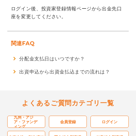
ログイン後、投資家登録情報ページから出金先口
ご利用ガイド
座を変更してください。
よくあるご質問
関連FAQ
お知らせ
分配金支払日はいつですか？
出資申込から出資金払込までの流れは？
運営会社
業務管理者名簿
よくあるご質問カテゴリ一覧
サイト利用規約
九州・アジ
ア・ファンデ
会員登録
ログイン
ィング
推奨環境