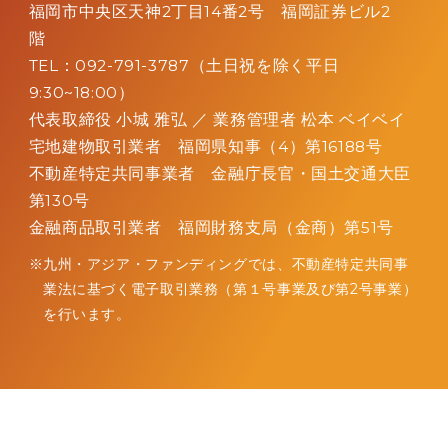
福岡市中央区天神2丁目14番2号 福岡証券ビル2
階
TEL：092-791-3787（土日祝を除く平日
9:30~18:00）
代表取締役 小城 雅弘 ／
業務管理者 松本 ベイベイ
宅地建物取引業者 福岡県知事（4）第16188号
不動産特定共同事業者 金融庁長官・国土交通大臣
第130号
金融商品取引業者 福岡財務支局（金商）第51号
九州・アジア・ファンディングでは、不動産特定共同事
業法に
基づく電子取引業務（第１号事業及び第2号事業）
を行います。