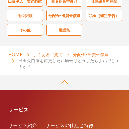
出資申込・契約締結
匿名組合型商品
任意組合型商品
クーリングオフ制度
地位譲渡
分配金･出資金償還
税金（確定申告）
個人情報保護方針
その他
用語集
勧誘方針
HOME
よくあるご質問
分配金･出資金償還
電子情報処理組織の管理に係る基本方針
出金先口座を変更したい場合はどうしたらよいでしょ
うか？
反社会的勢力に対する基本方針
システムリスク管理に係る基本方針
手数料及びリスク
サービス
お客様本位の業務運営に関する方針
サービス紹介
サービスの仕組と特徴